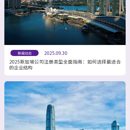
2025.09.30
新闻动态
2025新加坡公司注册类型全面指南：如何选择最适合
的企业结构