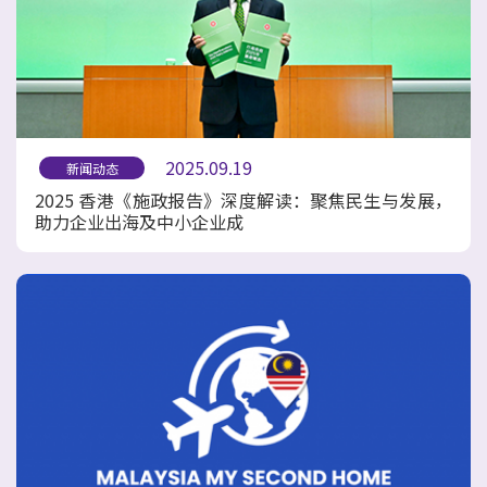
2025.09.19
新闻动态
2025 香港《施政报告》深度解读：聚焦民生与发展，
助力企业出海及中小企业成