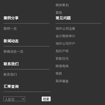
税务筹划
其他
案例分享
常见问题
案例一览
海外公司注册
会计税务审计
新闻动态
海外公司开户
知识产权
新闻动态一览
家族信托
联系我们
跨境电商
移民
联系我们
离岸基金
汇率查询
检索