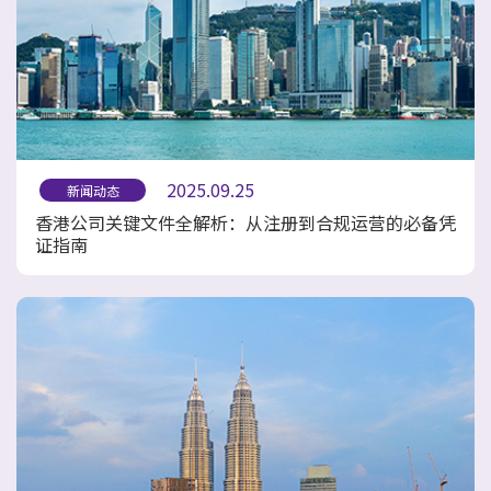
2025.09.25
新闻动态
香港公司关键文件全解析：从注册到合规运营的必备凭
证指南