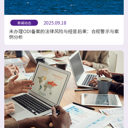
2025.09.18
新闻动态
未办理ODI备案的法律风险与经营后果：合规警示与案
例分析