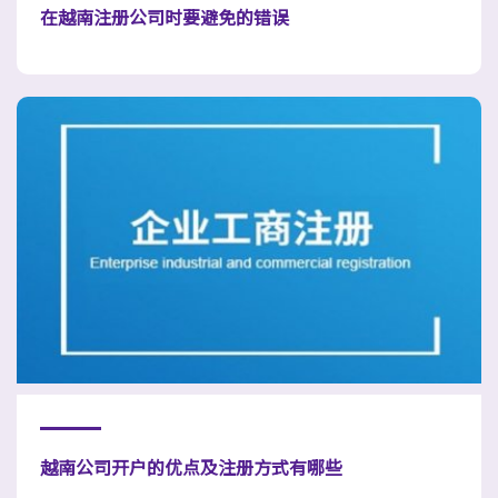
在越南注册公司时要避免的错误
越南公司开户的优点及注册方式有哪些