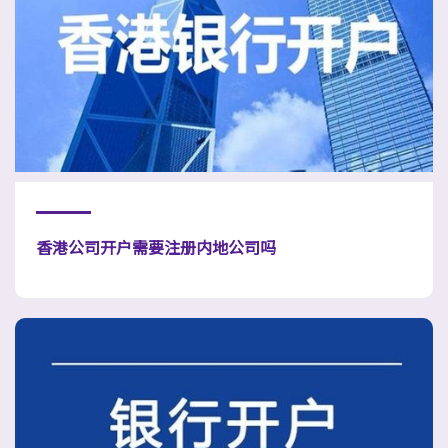
香港公司开户需要注册内地公司吗