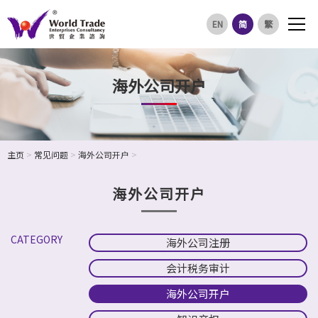
EN
简
繁
海外公司开户
主页
>
常见问题
>
海外公司开户
>
海外公司开户
CATEGORY
海外公司注册
会计税务审计
海外公司开户