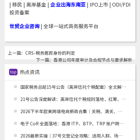
|
移民
| 离岸基金 |
企业出海东南亚
| IPO上市 |
ODI/FDI
投资备案
世贸企业咨询
| 全球一站式商务服务平台
上一篇：
CRS-税务居民身份的判定
下一篇：
香港公司年度审计及合规节点与要求解析
热点资讯
top
国家税务总局15号公告（离岸信托个税配套）全文解读：申报主体、时间节点、追溯资料与跨境架构整改
21号公告深度解读：离岸信托个税规则落地，红筹、高净值架构迎来重大合规变革
2026下半年欧美跨境电商新政合集｜关税、清关、环保合规全面收紧，卖家如何应对？
电子 CoR 全面落地：香港 ITP、BTP、TRP 账户跨境税务合规实操指南
2026最新实操｜37号文登记全攻略：适用人群、场景、流程及材料清单