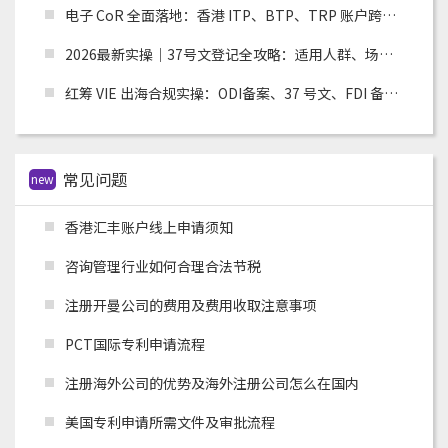
电子 CoR 全面落地：香港 ITP、BTP、TRP 账户跨境税务合规实操指南
2026最新实操｜37号文登记全攻略：适用人群、场景、流程及材料清单
红筹 VIE 出海合规实操：ODI备案、37 号文、FDI 备案适用场景全解析
常见问题
new
香港汇丰账户线上申请须知
咨询管理行业如何合理合法节税
注册开曼公司的费用及费用收取注意事项
PCT国际专利申请流程
注册海外公司的优势及海外注册公司怎么在国内
美国专利申请所需文件及审批流程