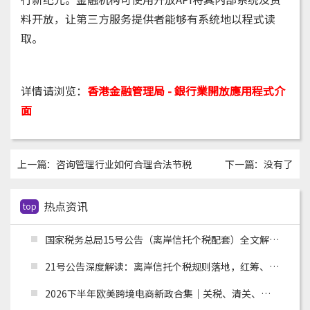
料开放，让第三方服务提供者能够有系统地以程式读
取。
详情请浏览：
香港金融管理局 - 銀行業開放應用程式介
面
上一篇：
咨询管理行业如何合理合法节税
下一篇：没有了
热点资讯
top
国家税务总局15号公告（离岸信托个税配套）全文解读：申报主体、时间节点、追溯资料与跨境架构整改
21号公告深度解读：离岸信托个税规则落地，红筹、高净值架构迎来重大合规变革
2026下半年欧美跨境电商新政合集｜关税、清关、环保合规全面收紧，卖家如何应对？