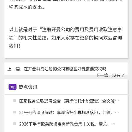
税务成本的支出。
以上就是对于“注册开曼公司的费用及费用收取注意事
项”的相关性总结，如果大家存在更多的疑问欢迎咨询
我们！
上一篇：
在开曼群岛注册的公司有哪些好处需要交税吗
下一篇：没有了
热点资讯
top
国家税务总局15号公告（离岸信托个税配套）全文解读：申报主体、时间节点、追溯资料与跨境架构整改
21号公告深度解读：离岸信托个税规则落地，红筹、高净值架构迎来重大合规变革
2026下半年欧美跨境电商新政合集｜关税、清关、环保合规全面收紧，卖家如何应对？