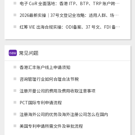
电子 CoR 全面落地：香港 ITP、BTP、TRP 账户跨境税务合规实操指南
2026最新实操｜37号文登记全攻略：适用人群、场景、流程及材料清单
红筹 VIE 出海合规实操：ODI备案、37 号文、FDI 备案适用场景全解析
常见问题
new
香港汇丰账户线上申请须知
咨询管理行业如何合理合法节税
注册开曼公司的费用及费用收取注意事项
PCT国际专利申请流程
注册海外公司的优势及海外注册公司怎么在国内
美国专利申请所需文件及审批流程