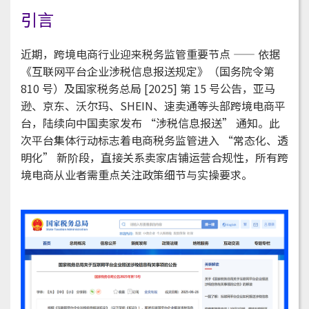
引言
近期，跨境电商行业迎来税务监管重要节点 —— 依据
《互联网平台企业涉税信息报送规定》（国务院令第
810 号）及国家税务总局 [2025] 第 15 号公告，亚马
逊、京东、沃尔玛、SHEIN、速卖通等头部跨境电商平
台，陆续向中国卖家发布 “涉税信息报送” 通知。此
次平台集体行动标志着电商税务监管进入 “常态化、透
明化” 新阶段，直接关系卖家店铺运营合规性，所有跨
境电商从业者需重点关注政策细节与实操要求。