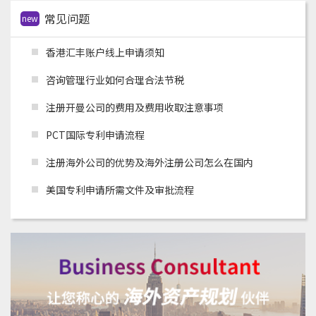
常见问题
new
香港汇丰账户线上申请须知
咨询管理行业如何合理合法节税
注册开曼公司的费用及费用收取注意事项
PCT国际专利申请流程
注册海外公司的优势及海外注册公司怎么在国内
美国专利申请所需文件及审批流程