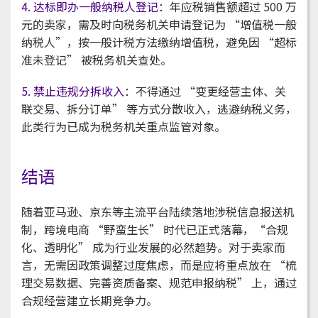
4. 达标即办一般纳税人登记
：年应税销售额超过 500 万
元的卖家，需及时向税务机关申请登记为 “增值税一般
纳税人”，按一般计税方法缴纳增值税，避免因 “超标
准未登记” 被税务机关查处。
5. 禁止违规分拆收入
：不得通过 “变更经营主体、关
联交易、拆分订单” 等方式分散收入，逃避纳税义务，
此类行为已成为税务机关重点监管对象。
结语
随着亚马逊、京东等主流平台陆续落地涉税信息报送机
制，跨境电商 “野蛮生长” 时代已正式落幕，“合规
化、透明化” 成为行业发展的必然趋势。对于卖家而
言，无需因政策调整过度焦虑，而是应将重点放在 “梳
理交易数据、完善资质备案、规范申报纳税” 上，通过
合规经营建立长期竞争力。