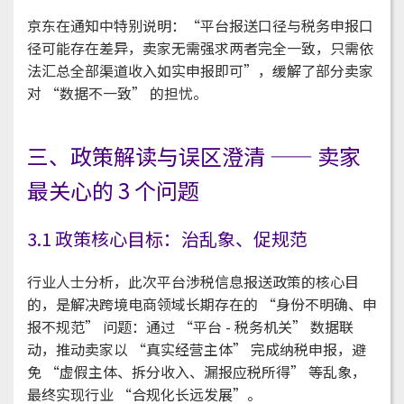
京东在通知中特别说明：“平台报送口径与税务申报口
径可能存在差异，卖家无需强求两者完全一致，只需依
法汇总全部渠道收入如实申报即可”，缓解了部分卖家
对 “数据不一致” 的担忧。
三、政策解读与误区澄清 —— 卖家
最关心的 3 个问题
3.1 政策核心目标：治乱象、促规范
行业人士分析，此次平台涉税信息报送政策的核心目
的，是解决跨境电商领域长期存在的 “身份不明确、申
报不规范” 问题：通过 “平台 - 税务机关” 数据联
动，推动卖家以 “真实经营主体” 完成纳税申报，避
免 “虚假主体、拆分收入、漏报应税所得” 等乱象，
最终实现行业 “合规化长远发展”。