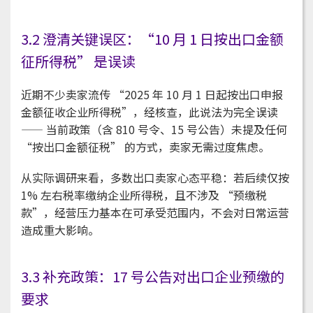
3.2 澄清关键误区：“10 月 1 日按出口金额
征所得税” 是误读
近期不少卖家流传 “2025 年 10 月 1 日起按出口申报
金额征收企业所得税”，经核查，此说法为完全误读
—— 当前政策（含 810 号令、15 号公告）未提及任何
“按出口金额征税” 的方式，卖家无需过度焦虑。
从实际调研来看，多数出口卖家心态平稳：若后续仅按
1% 左右税率缴纳企业所得税，且不涉及 “预缴税
款”，经营压力基本在可承受范围内，不会对日常运营
造成重大影响。
3.3 补充政策：17 号公告对出口企业预缴的
要求