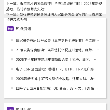
上一篇：
香港高才通紧急调整！持股1年成硬门槛！2025年新规
落地，临时转股彻底失效！
下一篇：
CRS税务居民身份证明大家都是怎么填写的？以香港某
银行表格为例
热点资讯
top
国家税务总局15号公告（离岸信托个税配套）全文解读：申报主体、时间节点、追溯资料与跨境架构整改
21号公告深度解读：离岸信托个税规则落地，红筹、高净值架构迎来重大合规变革
2026下半年欧美跨境电商新政合集｜关税、清关、环保合规全面收紧，卖家如何应对？
电子 CoR 全面落地：香港 ITP、BTP、TRP 账户跨境税务合规实操指南
2026最新实操｜37号文登记全攻略：适用人群、场景、流程及材料清单
红筹 VIE 出海合规实操：ODI备案、37 号文、FDI 备案适用场景全解析
常见问题
new