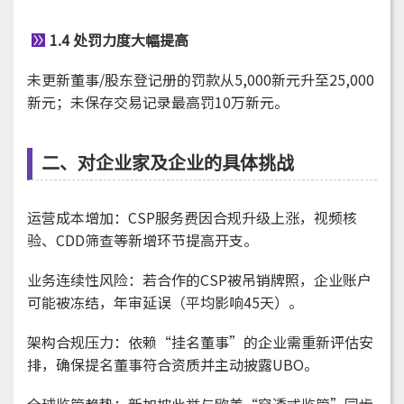
1.4 处罚力度大幅提高
未更新董事/股东登记册的罚款从5,000新元升至25,000
新元；未保存交易记录最高罚10万新元。
二、对企业家及企业的具体挑战
运营成本增加：CSP服务费因合规升级上涨，视频核
验、CDD筛查等新增环节提高开支。
业务连续性风险：若合作的CSP被吊销牌照，企业账户
可能被冻结，年审延误（平均影响45天）。
架构合规压力：依赖“挂名董事”的企业需重新评估安
排，确保提名董事符合资质并主动披露UBO。
全球监管趋势：新加坡此举与欧美“穿透式监管”同步