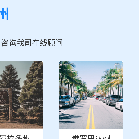
州
可咨询我司在线顾问
罗拉多州
佛罗里达州