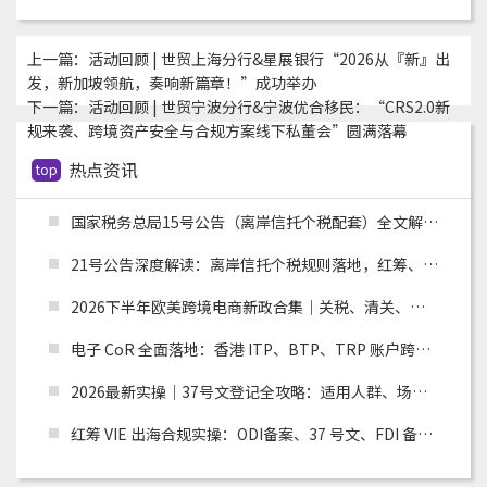
上一篇：
活动回顾 | 世贸上海分行&星展银行“2026从『新』出
发，新加坡领航，奏响新篇章！”成功举办
下一篇：
活动回顾 | 世贸宁波分行&宁波优合移民：“CRS2.0新
规来袭、跨境资产安全与合规方案线下私董会”圆满落幕
热点资讯
top
国家税务总局15号公告（离岸信托个税配套）全文解读：申报主体、时间节点、追溯资料与跨境架构整改
21号公告深度解读：离岸信托个税规则落地，红筹、高净值架构迎来重大合规变革
2026下半年欧美跨境电商新政合集｜关税、清关、环保合规全面收紧，卖家如何应对？
电子 CoR 全面落地：香港 ITP、BTP、TRP 账户跨境税务合规实操指南
2026最新实操｜37号文登记全攻略：适用人群、场景、流程及材料清单
红筹 VIE 出海合规实操：ODI备案、37 号文、FDI 备案适用场景全解析