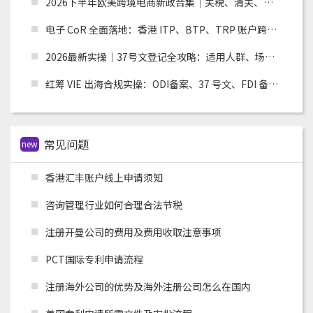
2026下半年欧美跨境电商新政合集｜关税、清关、环保合规全面收紧，卖家如何应对？
电子 CoR 全面落地：香港 ITP、BTP、TRP 账户跨境税务合规实操指南
2026最新实操｜37号文登记全攻略：适用人群、场景、流程及材料清单
红筹 VIE 出海合规实操：ODI备案、37 号文、FDI 备案适用场景全解析
常见问题
new
香港汇丰账户线上申请须知
咨询管理行业如何合理合法节税
注册开曼公司的费用及费用收取注意事项
PCT国际专利申请流程
注册海外公司的优势及海外注册公司怎么在国内