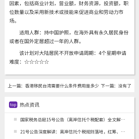
因素，包括商业计划，营业额，财务资源，投资额，职
位数量以及采用新技术或技能来促进商业和劳动力市
场。
适用人群：持中国护照，在海外具有永久居民身份
或者在国外定居超过一年的人群。
该计划对大陆居民不开放申请周期：4个星期申请
难度：☆☆☆☆☆
上一篇：
香港移民台湾需要什么条件费用是多少
下一篇：没有了
热点资讯
top
国家税务总局15号公告（离岸信托个税配套）全文解读：申报主体、时间节点、追溯资料与跨境架构整改
21号公告深度解读：离岸信托个税规则落地，红筹、高净值架构迎来重大合规变革