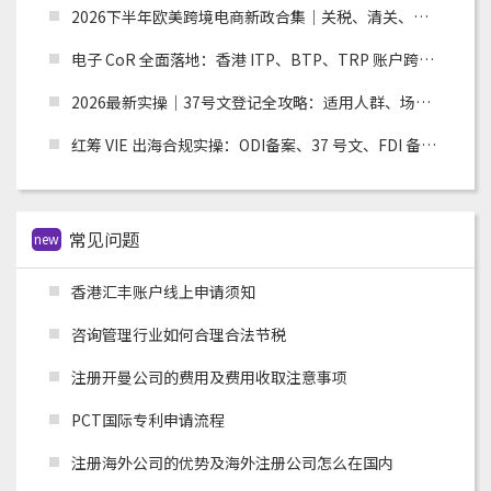
2026下半年欧美跨境电商新政合集｜关税、清关、环保合规全面收紧，卖家如何应对？
电子 CoR 全面落地：香港 ITP、BTP、TRP 账户跨境税务合规实操指南
2026最新实操｜37号文登记全攻略：适用人群、场景、流程及材料清单
红筹 VIE 出海合规实操：ODI备案、37 号文、FDI 备案适用场景全解析
常见问题
new
香港汇丰账户线上申请须知
咨询管理行业如何合理合法节税
注册开曼公司的费用及费用收取注意事项
PCT国际专利申请流程
注册海外公司的优势及海外注册公司怎么在国内