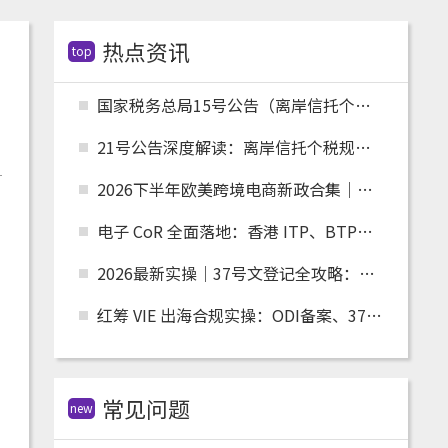
热点资讯
top
国家税务总局15号公告（离岸信托个税配套）全文解读：申报主体、时间节点、追溯资料与跨境架构整改
21号公告深度解读：离岸信托个税规则落地，红筹、高净值架构迎来重大合规变革
2026下半年欧美跨境电商新政合集｜关税、清关、环保合规全面收紧，卖家如何应对？
电子 CoR 全面落地：香港 ITP、BTP、TRP 账户跨境税务合规实操指南
2026最新实操｜37号文登记全攻略：适用人群、场景、流程及材料清单
红筹 VIE 出海合规实操：ODI备案、37 号文、FDI 备案适用场景全解析
常见问题
new