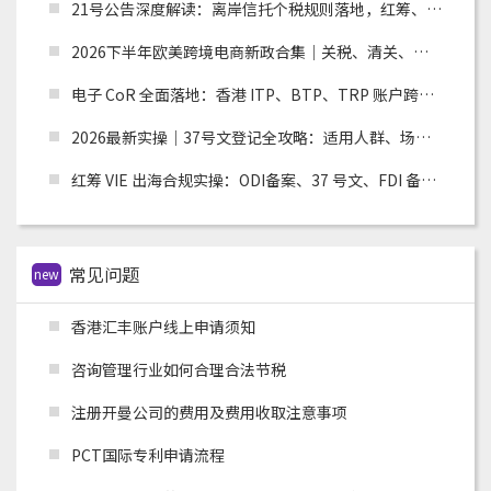
21号公告深度解读：离岸信托个税规则落地，红筹、高净值架构迎来重大合规变革
2026下半年欧美跨境电商新政合集｜关税、清关、环保合规全面收紧，卖家如何应对？
电子 CoR 全面落地：香港 ITP、BTP、TRP 账户跨境税务合规实操指南
2026最新实操｜37号文登记全攻略：适用人群、场景、流程及材料清单
红筹 VIE 出海合规实操：ODI备案、37 号文、FDI 备案适用场景全解析
常见问题
new
香港汇丰账户线上申请须知
咨询管理行业如何合理合法节税
注册开曼公司的费用及费用收取注意事项
PCT国际专利申请流程