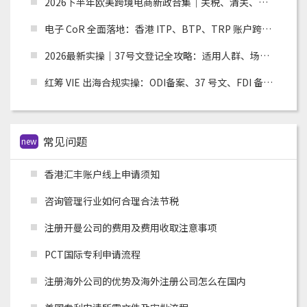
2026下半年欧美跨境电商新政合集｜关税、清关、环保合规全面收紧，卖家如何应对？
电子 CoR 全面落地：香港 ITP、BTP、TRP 账户跨境税务合规实操指南
2026最新实操｜37号文登记全攻略：适用人群、场景、流程及材料清单
红筹 VIE 出海合规实操：ODI备案、37 号文、FDI 备案适用场景全解析
常见问题
new
香港汇丰账户线上申请须知
咨询管理行业如何合理合法节税
注册开曼公司的费用及费用收取注意事项
PCT国际专利申请流程
注册海外公司的优势及海外注册公司怎么在国内