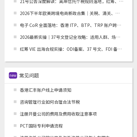
21号公告深度解读：离岸信托个税规则落地，红筹、高净值架构迎来重大合规变革
2026下半年欧美跨境电商新政合集｜关税、清关、环保合规全面收紧，卖家如何应对？
电子 CoR 全面落地：香港 ITP、BTP、TRP 账户跨境税务合规实操指南
2026最新实操｜37号文登记全攻略：适用人群、场景、流程及材料清单
红筹 VIE 出海合规实操：ODI备案、37 号文、FDI 备案适用场景全解析
常见问题
new
香港汇丰账户线上申请须知
咨询管理行业如何合理合法节税
注册开曼公司的费用及费用收取注意事项
PCT国际专利申请流程