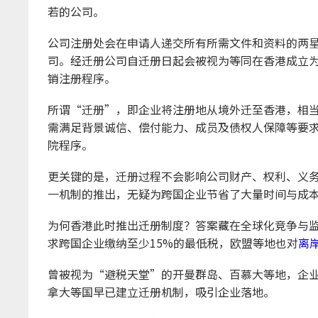
若的公司。
公司注册处会在申请人递交所有所需文件和资料的两
司。经迁册公司自迁册日起会被视为等同在香港成立为
销注册程序。
所谓“迁册”，即企业将注册地从境外迁至香港，相
需满足背景诚信、偿付能力、成员及债权人保障等要
院程序。
更关键的是，迁册过程不会影响公司财产、权利、义
一机制的推出，无疑为跨国企业节省了大量时间与成
为何香港此时推出迁册制度？答案藏在全球化竞争与监管
求跨国企业缴纳至少15%的最低税，欧盟等地也对
离
曾被视为“避税天堂”的开曼群岛、百慕大等地，企
拿大等国早已建立迁册机制，吸引企业落地。