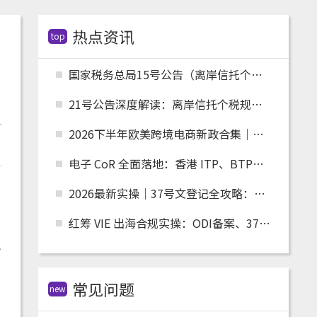
热点资讯
top
国家税务总局15号公告（离岸信托个税配套）全文解读：申报主体、时间节点、追溯资料与跨境架构整改
21号公告深度解读：离岸信托个税规则落地，红筹、高净值架构迎来重大合规变革
2026下半年欧美跨境电商新政合集｜关税、清关、环保合规全面收紧，卖家如何应对？
电子 CoR 全面落地：香港 ITP、BTP、TRP 账户跨境税务合规实操指南
2026最新实操｜37号文登记全攻略：适用人群、场景、流程及材料清单
红筹 VIE 出海合规实操：ODI备案、37 号文、FDI 备案适用场景全解析
生
常见问题
new