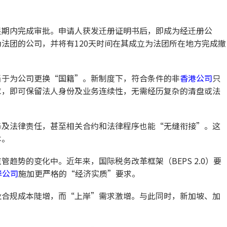
星期内完成审批。申请人获发迁册证明书后，即成为经迁册公
法团的公司，并将有120天时间在其成立为法团所在地方完成撤
当于为公司更换“国籍”。新制度下，符合条件的非
香港公司
只
求，即可保留法人身份及业务连续性，无需经历复杂的清盘或法
务及法律责任，甚至相关合约和法律程序也能“无缝衔接”。这
本。
趋势的变化中。近年来，国际税务改革框架（BEPS 2.0）要
岸公司
施加更严格的“经济实质”要求。
业合规成本陡增，而“上岸”需求激增。与此同时，新加坡、加