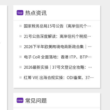
热点资讯
top
国家税务总局15号公告（离岸信托个税配套）全文解读：申报主体、时间节点、追溯资料与跨境架构整改
21号公告深度解读：离岸信托个税规则落地，红筹、高净值架构迎来重大合规变革
2026下半年欧美跨境电商新政合集｜关税、清关、环保合规全面收紧，卖家如何应对？
电子 CoR 全面落地：香港 ITP、BTP、TRP 账户跨境税务合规实操指南
2026最新实操｜37号文登记全攻略：适用人群、场景、流程及材料清单
红筹 VIE 出海合规实操：ODI备案、37 号文、FDI 备案适用场景全解析
常见问题
new