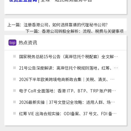
上一篇：
注册香港公司，如何选择靠谱的代理秘书公司？
下一篇：
香港公司转股全解析：流程、税费与关键事项
热点资讯
top
国家税务总局15号公告（离岸信托个税配套）全文解读：申报主体、时间节点、追溯资料与跨境架构整改
21号公告深度解读：离岸信托个税规则落地，红筹、高净值架构迎来重大合规变革
2026下半年欧美跨境电商新政合集｜关税、清关、环保合规全面收紧，卖家如何应对？
电子 CoR 全面落地：香港 ITP、BTP、TRP 账户跨境税务合规实操指南
2026最新实操｜37号文登记全攻略：适用人群、场景、流程及材料清单
红筹 VIE 出海合规实操：ODI备案、37 号文、FDI 备案适用场景全解析