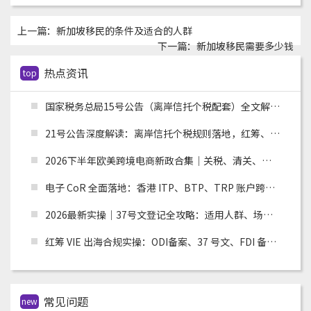
上一篇：
新加坡移民的条件及适合的人群
下一篇：
新加坡移民需要多少钱
热点资讯
top
国家税务总局15号公告（离岸信托个税配套）全文解读：申报主体、时间节点、追溯资料与跨境架构整改
21号公告深度解读：离岸信托个税规则落地，红筹、高净值架构迎来重大合规变革
2026下半年欧美跨境电商新政合集｜关税、清关、环保合规全面收紧，卖家如何应对？
电子 CoR 全面落地：香港 ITP、BTP、TRP 账户跨境税务合规实操指南
2026最新实操｜37号文登记全攻略：适用人群、场景、流程及材料清单
红筹 VIE 出海合规实操：ODI备案、37 号文、FDI 备案适用场景全解析
常见问题
new