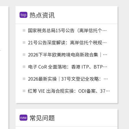
热点资讯
top
国家税务总局15号公告（离岸信托个税配套）全文解读：申报主体、时间节点、追溯资料与跨境架构整改
21号公告深度解读：离岸信托个税规则落地，红筹、高净值架构迎来重大合规变革
2026下半年欧美跨境电商新政合集｜关税、清关、环保合规全面收紧，卖家如何应对？
电子 CoR 全面落地：香港 ITP、BTP、TRP 账户跨境税务合规实操指南
2026最新实操｜37号文登记全攻略：适用人群、场景、流程及材料清单
红筹 VIE 出海合规实操：ODI备案、37 号文、FDI 备案适用场景全解析
常见问题
new