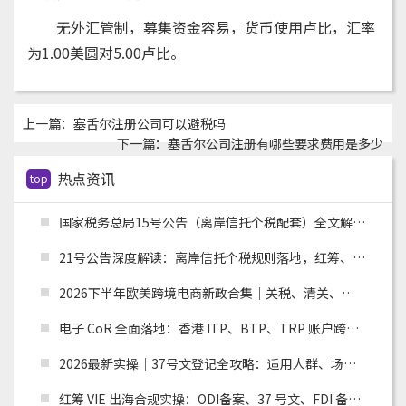
无外汇管制，募集资金容易，货币使用卢比，汇率
为1.00美圆对5.00卢比。
上一篇：
塞舌尔注册公司可以避税吗
下一篇：
塞舌尔公司注册有哪些要求费用是多少
热点资讯
top
国家税务总局15号公告（离岸信托个税配套）全文解读：申报主体、时间节点、追溯资料与跨境架构整改
21号公告深度解读：离岸信托个税规则落地，红筹、高净值架构迎来重大合规变革
2026下半年欧美跨境电商新政合集｜关税、清关、环保合规全面收紧，卖家如何应对？
电子 CoR 全面落地：香港 ITP、BTP、TRP 账户跨境税务合规实操指南
2026最新实操｜37号文登记全攻略：适用人群、场景、流程及材料清单
红筹 VIE 出海合规实操：ODI备案、37 号文、FDI 备案适用场景全解析