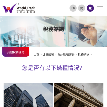
EN
简
繁
稅務諮詢
其他稅務业务
主頁
>
世貿服務
>
會計稅務審計
>
稅務諮詢
>
您是否有以下幾種情況？