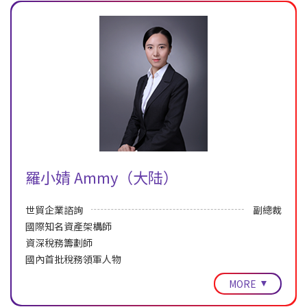
羅小婧 Ammy（大陆）
世貿企業諮詢
副總裁
國際知名資產架構師
資深稅務籌劃師
國內首批稅務領軍人物
MORE